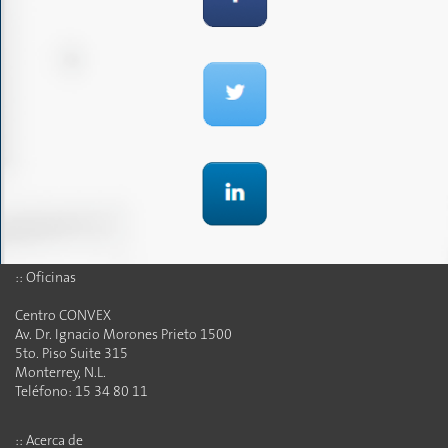
:: Oficinas
Centro CONVEX
Av. Dr. Ignacio Morones Prieto 1500
5to. Piso Suite 315
Monterrey, N.L.
Teléfono: 15 34 80 11
:: Acerca de